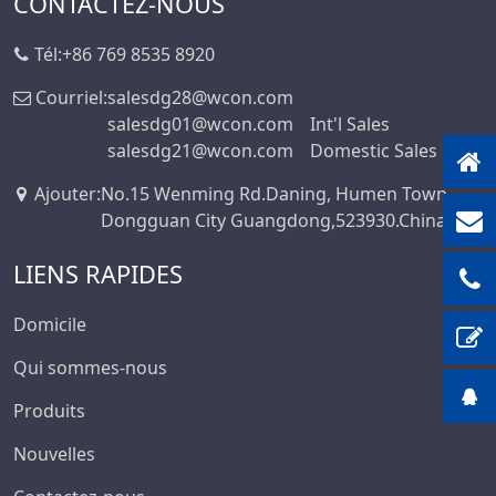
CONTACTEZ-NOUS
Wire To Board
3.00
Connector Series
Tél:
+86 769 8535 8920
3.20
Série De
3.50
Courriel:
salesdg28@wcon.com
Connecteurs Fil-
salesdg01@wcon.com
Int'l Sales
Carte
3.50*2.50
salesdg21@wcon.com
Domestic Sales
Série WF2011
3.81
Ajouter
:
No.15 Wenming Rd.Daning, Humen Town,
Série Standard
3.96
Dongguan City Guangdong,523930.China
Automobile
4.00
Blocs De Jonction
LIENS RAPIDES
4.14
Série De
4.19
Connecteurs
Domicile
4.20
Terminal Blocks
Qui sommes-nous
Connector Series
5.00
Produits
Série M8
5,0*5,6 Mm
Precision Board To
5.08
Nouvelles
Board Connector
6.00