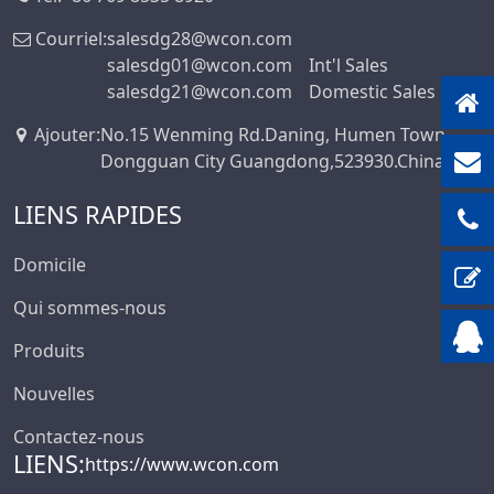
Jumper
Courriel:
salesdg28@wcon.com
Série Solaire
salesdg01@wcon.com
Int'l Sales
Photovoltaïque
salesdg21@wcon.com
Domestic Sales
Connecteur De La
Série WD
Ajouter
:
No.15 Wenming Rd.Daning, Humen Town,
Dongguan City Guangdong,523930.China
Connecteur Carte-
À-Carte Haute
LIENS RAPIDES
Vitesse
Connecteur Haute
Domicile
Vitesse De Carte À
Carte
Qui sommes-nous
Série IDC Standard
Produits
Série De
Nouvelles
Connecteurs De
Prises IC
Contactez-nous
LIENS:
Série De
https://www.wcon.com
Connecteurs D’en-