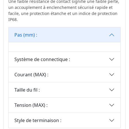
Une faible résistance de contact signifie une faible perte,
Wire To Board
3.00
un accouplement à enclenchement sécurisé rapide et
Connector Series
facile, une protection étanche et un indice de protection
3.20
Série De
IP68.
3.50
Connecteurs Fil-
Carte
3.50*2.50
Pas (mm) :
Série WF2011
3.81
Série Standard
3.96
Automobile
Système de connectique :
4.00
Blocs De Jonction
4.14
Courant (MAX) :
Série De
4.19
Connecteurs
4.20
Taille du fil :
Terminal Blocks
Connector Series
5.00
Tension (MAX) :
Série M8
5,0*5,6 Mm
Precision Board To
5.08
Style de terminaison :
Board Connector
6.00