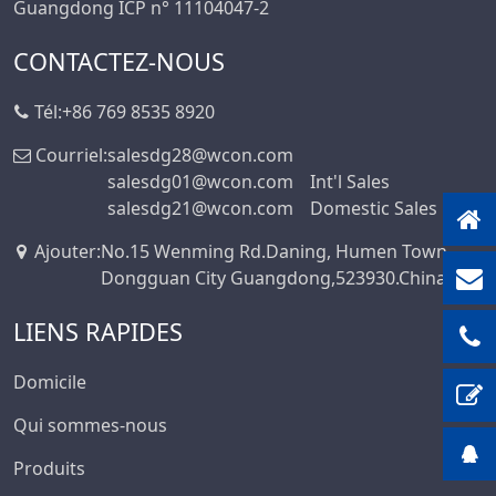
Guangdong ICP n° 11104047-2
Série De
CONTACTEZ-NOUS
Connecteurs DIN
41612
Tél:
+86 769 8535 8920
Série Standard
Automobile
Courriel:
salesdg28@wcon.com
Série De
salesdg01@wcon.com
Int'l Sales
Connecteurs PSP
salesdg21@wcon.com
Domestic Sales
Série De
Ajouter
:
No.15 Wenming Rd.Daning, Humen Town,
Connecteurs
Dongguan City Guangdong,523930.China
D’embase Femelle
LIENS RAPIDES
Série De
Connecteurs D’en-
Domicile
Tête À Broches
Série Étanche
Qui sommes-nous
Automobile
Produits
Série De