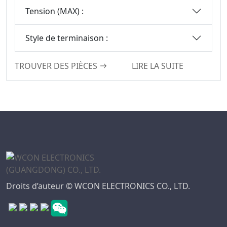
Tête Femelles
Tension (MAX) :
Série De
Connecteurs SCSI
Style de terminaison :
Série De
Connecteurs Mini
TROUVER DES PIÈCES
LIRE LA SUITE
DIN
Série De
Connecteurs SIC
Série Micro I/O
Série De
Connecteurs DFCN
Série De
Connecteurs D’en-
Tête Femelles
Droits d’auteur © WCON ELECTRONICS CO., LTD.
Usinés
Série D’embases À
Broches Usinées