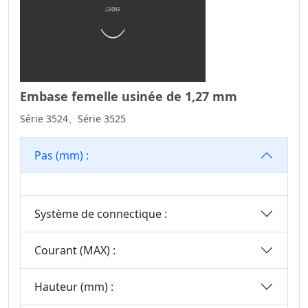
Connecteurs D’en-
Tête De Boîte
Série De
Connecteurs SPC
Série De
Embase femelle usinée de 1,27 mm
Connecteurs MRC
Série 3524、Série 3525
Connecteur D’en-
Tête De Boîte
Pas (mm) :
Série De
Connecteurs De
Capteurs
Système de connectique :
Série De
Connecteurs D’en-
Courant (MAX) :
Tête D’éjection
Série De
Hauteur (mm) :
Connecteurs D’en-