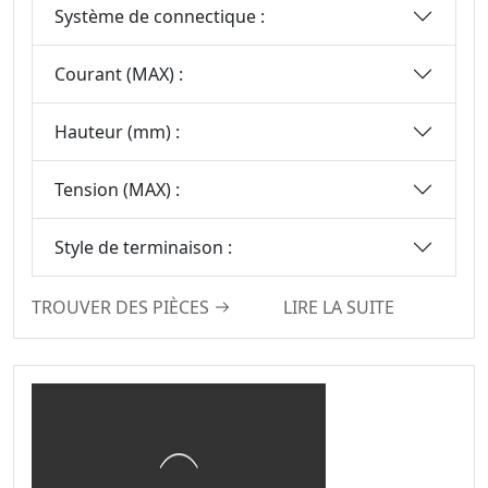
Connecteurs Mini
Système de connectique :
Jumper
Série Solaire
Courant (MAX) :
Photovoltaïque
Connecteur De La
Hauteur (mm) :
Série WD
Connecteur Carte-
Tension (MAX) :
À-Carte Haute
Vitesse
Style de terminaison :
Connecteur Haute
Vitesse De Carte À
TROUVER DES PIÈCES
LIRE LA SUITE
Carte
Série IDC Standard
Série De
Connecteurs De
Prises IC
Série De