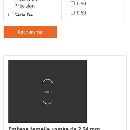
0.50
Précision
0.60
Série De
Connecteurs Pour
0.80
Borniers
1.00
Rechercher
Connecteur De
1.25
Carte À Carte De
1.27
Précision
1.50
Connecteur Carte
À Carte De
2.00
Précision
2,50/5,0 Mm
Connecteur Carte
2,54 Mm
À Carte
2.20
Série De
2.29
Connecteurs Fil-À-
Carte
2.50
Connecteur Fil À
2.54
Embase femelle usinée de 2,54 mm