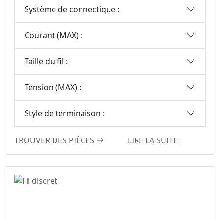
Série De
Système de connectique :
Connecteurs DIN
41612
Courant (MAX) :
Série Standard
Automobile
Taille du fil :
Série De
Connecteurs PSP
Tension (MAX) :
Série De
Connecteurs
Style de terminaison :
D’embase Femelle
Série De
TROUVER DES PIÈCES
LIRE LA SUITE
Connecteurs D’en-
Tête À Broches
Série Étanche
Automobile
Série De
Connecteurs