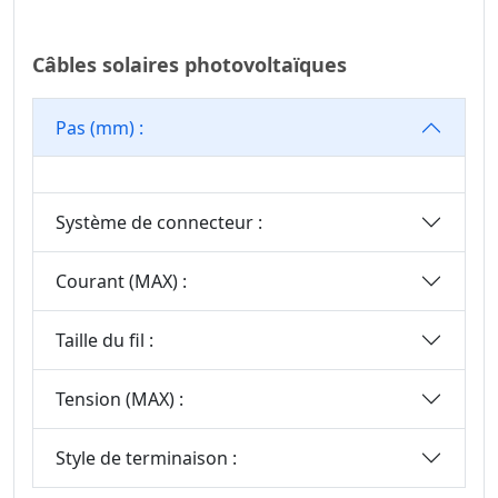
Tête De Boîte
Série De
Câbles solaires photovoltaïques
Connecteurs SPC
Série De
Pas (mm) :
Connecteurs MRC
Connecteur D’en-
Tête De Boîte
Système de connecteur :
Série De
Connecteurs De
Courant (MAX) :
Capteurs
Série De
Taille du fil :
Connecteurs D’en-
Tête D’éjection
Tension (MAX) :
Série De
Connecteurs D’en-
Style de terminaison :
Tête Femelles