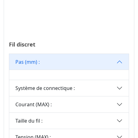
D’embase À
Broches
En-Tête De Broche
Connectron
Connecteur
Fil discret
Flottant De Carte À
Carte
Pas (mm) :
Système de connectique :
Courant (MAX) :
Taille du fil :
Tension (MAX) :