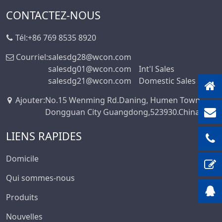
CONTACTEZ-NOUS
Tél:
+86 769 8535 8920
Courriel:
salesdg28@wcon.com
salesdg01@wcon.com
Int'l Sales
salesdg21@wcon.com
Domestic Sales
Ajouter
:
No.15 Wenming Rd.Daning, Humen Town,
Dongguan City Guangdong,523930.China
LIENS RAPIDES
Domicile
Qui sommes-nous
Produits
Nouvelles