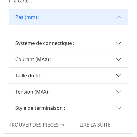
fil-à-carte .
Connecteurs Mini
Jumper
Pas (mm) :
Série Solaire
Photovoltaïque
Connecteur De La
Série WD
Système de connectique :
Connecteur Carte-
Courant (MAX) :
À-Carte Haute
Vitesse
Taille du fil :
Connecteur Haute
Vitesse De Carte À
Tension (MAX) :
Carte
Série IDC Standard
Style de terminaison :
Série De
Connecteurs De
TROUVER DES PIÈCES
LIRE LA SUITE
Prises IC
Série De