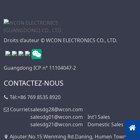
Série De
Connecteurs DIN
41612
Série Standard
Droits d’auteur © WCON ELECTRONICS CO., LTD.
Automobile
Série De
Connecteurs PSP
Guangdong ICP n° 11104047-2
Série De
Connecteurs
CONTACTEZ-NOUS
D’embase Femelle
Série De
Tél:
+86 769 8535 8920
Connecteurs D’en-
Tête À Broches
Courriel:
salesdg28@wcon.com
salesdg01@wcon.com
Int'l Sales
Série Étanche
salesdg21@wcon.com
Domestic Sales
Automobile
Série De
Ajouter
:
No.15 Wenming Rd.Daning, Humen Town,