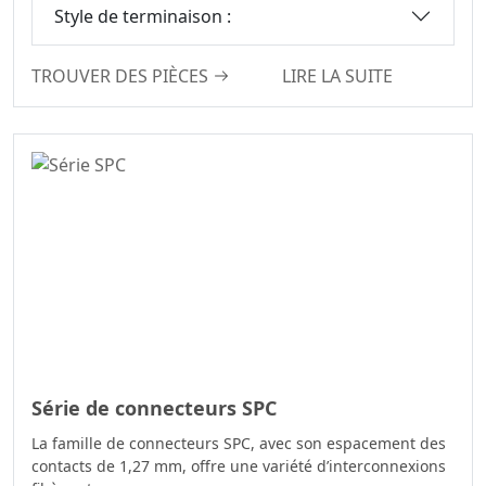
Board Connector
6.00
Style de terminaison :
Série IDC
6.35
Fil Discret
TROUVER DES PIÈCES
LIRE LA SUITE
6.50
IDC&FPC
7.50
Câbles
7.62
Automobiles
10.16
Mâle Et Femelle
Deux En Un Série
De Connecteurs
Carte À Carte
Connecteur De
Moteur
Série De
Connecteurs D-
Série de connecteurs SPC
SUB
La famille de connecteurs SPC, avec son espacement des
Série De
contacts de 1,27 mm, offre une variété d’interconnexions