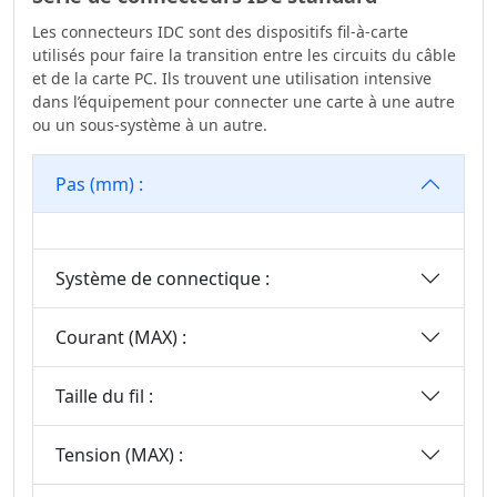
Carte
2.77
Les connecteurs IDC sont des dispositifs fil-à-carte
Wire To Board
3.00
utilisés pour faire la transition entre les circuits du câble
Connector Series
et de la carte PC. Ils trouvent une utilisation intensive
3.20
Série De
dans l’équipement pour connecter une carte à une autre
3.50
ou un sous-système à un autre.
Connecteurs Fil-
Carte
3.50*2.50
Pas (mm) :
Série WF2011
3.81
Série Standard
3.96
Automobile
4.00
Système de connectique :
Blocs De Jonction
4.14
Série De
4.19
Courant (MAX) :
Connecteurs
4.20
Terminal Blocks
Taille du fil :
Connector Series
5.00
Série M8
5,0*5,6 Mm
Tension (MAX) :
Precision Board To
5.08