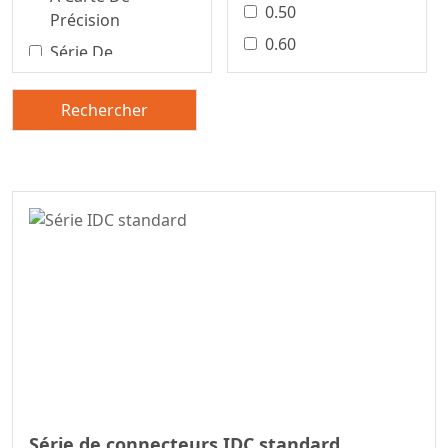
0.50
Précision
0.60
Série De
Connecteurs Pour
0.80
Borniers
1.00
Rechercher
Connecteur De
1.25
Carte À Carte De
1.27
Précision
1.50
Connecteur Carte
À Carte De
2.00
Précision
2,50/5,0 Mm
Connecteur Carte
2,54 Mm
À Carte
2.20
Série De
2.29
Connecteurs Fil-À-
Carte
2.50
Connecteur Fil À
2.54
Série de connecteurs IDC standard