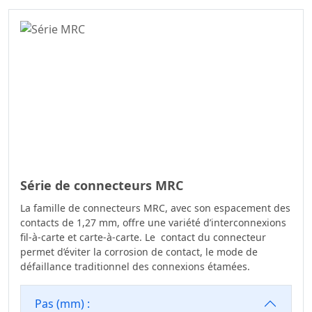
Connecteurs D’en-
Tête De Boîte
Série De
Connecteurs SPC
Série De
Connecteurs MRC
Connecteur D’en-
Tête De Boîte
Série De
Série de connecteurs MRC
Connecteurs De
Capteurs
La famille de connecteurs MRC, avec son espacement des
contacts de 1,27 mm, offre une variété d’interconnexions
Série De
fil-à-carte et carte-à-carte. Le contact du connecteur
Connecteurs D’en-
permet d’éviter la corrosion de contact, le mode de
Tête D’éjection
défaillance traditionnel des connexions étamées.
Série De
Connecteurs D’en-
Pas (mm) :