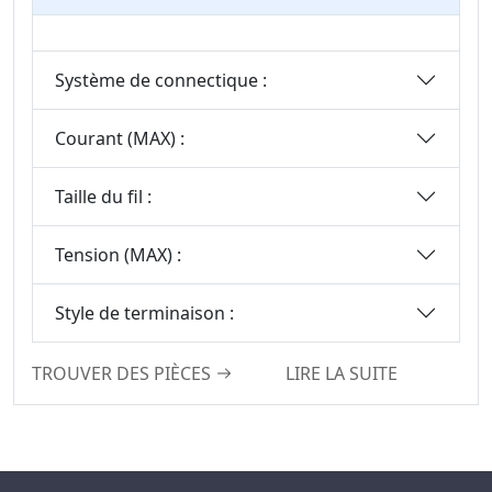
Tête Femelles
Série De
Connecteurs SCSI
Système de connectique :
Série De
Connecteurs Mini
Courant (MAX) :
DIN
Série De
Taille du fil :
Connecteurs SIC
Série Micro I/O
Tension (MAX) :
Série De
Connecteurs DFCN
Style de terminaison :
Série De
TROUVER DES PIÈCES
Connecteurs D’en-
LIRE LA SUITE
Tête Femelles
Usinés
Série D’embases À
Broches Usinées