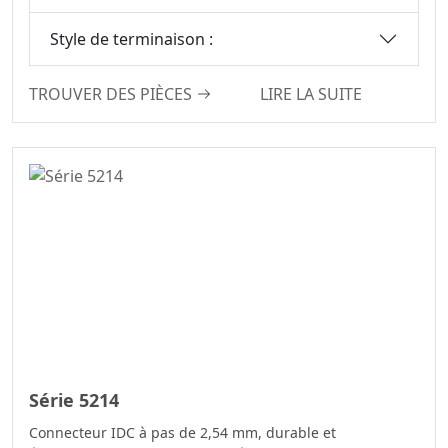
Board Connector
6.00
Série IDC
Style de terminaison :
6.35
Fil Discret
6.50
TROUVER DES PIÈCES
LIRE LA SUITE
IDC&FPC
7.50
Câbles
7.62
Automobiles
10.16
Mâle Et Femelle
Deux En Un Série
De Connecteurs
Carte À Carte
Connecteur De
Moteur
Série De
Connecteurs D-
SUB
Série 5214
Série De
Connecteur IDC à pas de 2,54 mm, durable et