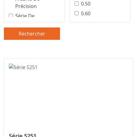
0.50
Précision
0.60
Série De
Connecteurs Pour
0.80
Borniers
1.00
Rechercher
Connecteur De
1.25
Carte À Carte De
1.27
Précision
1.50
Connecteur Carte
À Carte De
2.00
Précision
2,50/5,0 Mm
Connecteur Carte
2,54 Mm
À Carte
2.20
Série De
2.29
Connecteurs Fil-À-
Carte
2.50
Connecteur Fil À
2.54
Série 5251