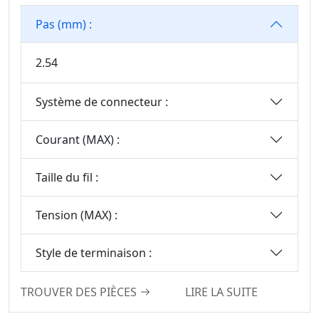
Connecteurs
Pas (mm) :
D’embase À
Broches
2.54
En-Tête De Broche
Connectron
Système de connecteur :
Connecteur
Flottant De Carte À
Courant (MAX) :
Carte
Taille du fil :
Tension (MAX) :
Style de terminaison :
TROUVER DES PIÈCES
LIRE LA SUITE