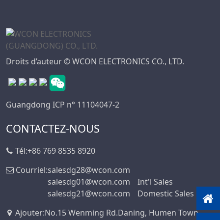
Droits d’auteur © WCON ELECTRONICS CO., LTD.
Guangdong ICP n° 11104047-2
CONTACTEZ-NOUS
Tél:
+86 769 8535 8920
Courriel:
salesdg28@wcon.com
salesdg01@wcon.com
Int'l Sales
salesdg21@wcon.com
Domestic Sales
Ajouter
:
No.15 Wenming Rd.Daning, Humen Town,