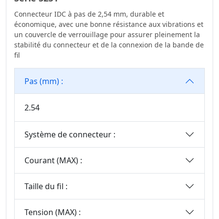
Carte
2.77
Connecteur IDC à pas de 2,54 mm, durable et
Wire To Board
3.00
économique, avec une bonne résistance aux vibrations et
Connector Series
un couvercle de verrouillage pour assurer pleinement la
3.20
Série De
stabilité du connecteur et de la connexion de la bande de
3.50
fil
Connecteurs Fil-
Carte
3.50*2.50
Pas (mm) :
Série WF2011
3.81
Série Standard
3.96
2.54
Automobile
4.00
Blocs De Jonction
4.14
Système de connecteur :
Série De
4.19
Connecteurs
Courant (MAX) :
4.20
Terminal Blocks
Connector Series
5.00
Taille du fil :
Série M8
5,0*5,6 Mm
Precision Board To
5.08
Tension (MAX) :