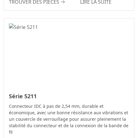
TROUVER DES PIÈCES
LIRE LA SUITE
Série De
Connecteurs DIN
41612
Série Standard
Automobile
Série De
Connecteurs PSP
Série De
Connecteurs
D’embase Femelle
Série De
Série 5211
Connecteurs D’en-
Connecteur IDC à pas de 2,54 mm, durable et
Tête À Broches
économique, avec une bonne résistance aux vibrations et
Série Étanche
un couvercle de verrouillage pour assurer pleinement la
Automobile
stabilité du connecteur et de la connexion de la bande de
fil
Série De