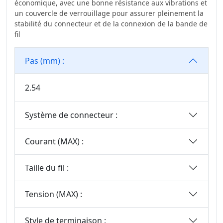
Connecteurs Mini
économique, avec une bonne résistance aux vibrations et
un couvercle de verrouillage pour assurer pleinement la
Jumper
stabilité du connecteur et de la connexion de la bande de
Série Solaire
fil
Photovoltaïque
Connecteur De La
Pas (mm) :
Série WD
Connecteur Carte-
2.54
À-Carte Haute
Vitesse
Système de connecteur :
Connecteur Haute
Vitesse De Carte À
Courant (MAX) :
Carte
Série IDC Standard
Taille du fil :
Série De
Connecteurs De
Tension (MAX) :
Prises IC
Style de terminaison :
Série De