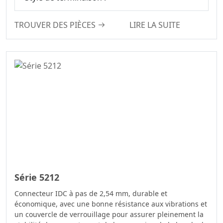
Connecteurs D’en-
Tête De Boîte
TROUVER DES PIÈCES
LIRE LA SUITE
Série De
Connecteurs SPC
Série De
Connecteurs MRC
Connecteur D’en-
Tête De Boîte
Série De
Connecteurs De
Capteurs
Série De
Connecteurs D’en-
Série 5212
Tête D’éjection
Connecteur IDC à pas de 2,54 mm, durable et
Série De
économique, avec une bonne résistance aux vibrations et
Connecteurs D’en-
un couvercle de verrouillage pour assurer pleinement la