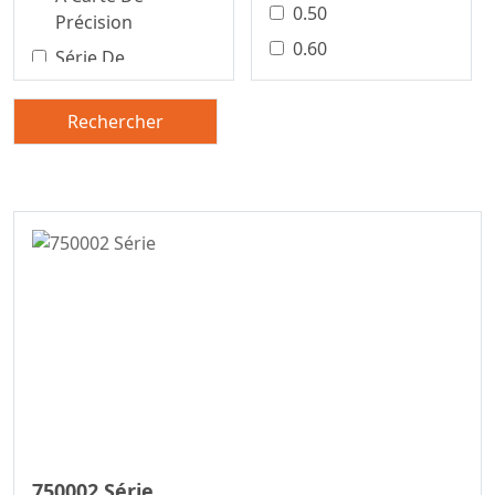
0.50
Précision
0.60
Série De
Connecteurs Pour
0.80
Borniers
1.00
Rechercher
Connecteur De
1.25
Carte À Carte De
1.27
Précision
1.50
Connecteur Carte
À Carte De
2.00
Précision
2,50/5,0 Mm
Connecteur Carte
2,54 Mm
À Carte
2.20
Série De
2.29
Connecteurs Fil-À-
Carte
2.50
Connecteur Fil À
2.54
750002 Série