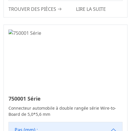
Board Connector
6.00
TROUVER DES PIÈCES
LIRE LA SUITE
Série IDC
6.35
Fil Discret
6.50
IDC&FPC
7.50
Câbles
7.62
Automobiles
10.16
Mâle Et Femelle
Deux En Un Série
De Connecteurs
Carte À Carte
Connecteur De
Moteur
750001 Série
Série De
Connecteur automobile à double rangée série Wire-to-
Connecteurs D-
Board de 5,0*5,6 mm
SUB
Série De
Pas (mm) :