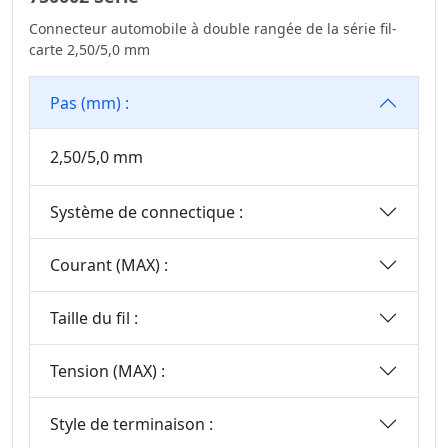
Carte
2.77
Connecteur automobile à double rangée de la série fil-
Wire To Board
3.00
carte 2,50/5,0 mm
Connector Series
3.20
Série De
Pas (mm) :
3.50
Connecteurs Fil-
Carte
3.50*2.50
2,50/5,0 mm
Série WF2011
3.81
Série Standard
3.96
Système de connectique :
Automobile
4.00
Blocs De Jonction
Courant (MAX) :
4.14
Série De
4.19
Connecteurs
Taille du fil :
4.20
Terminal Blocks
Connector Series
5.00
Tension (MAX) :
Série M8
5,0*5,6 Mm
Style de terminaison :
Precision Board To
5.08