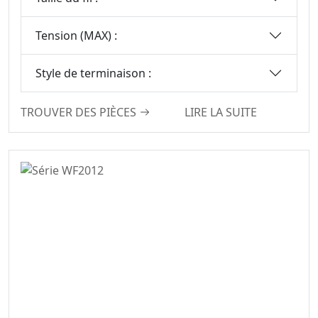
Connecteurs
D’embase À
Tension (MAX) :
Broches
En-Tête De Broche
Style de terminaison :
Connectron
Connecteur
TROUVER DES PIÈCES
LIRE LA SUITE
Flottant De Carte À
Carte