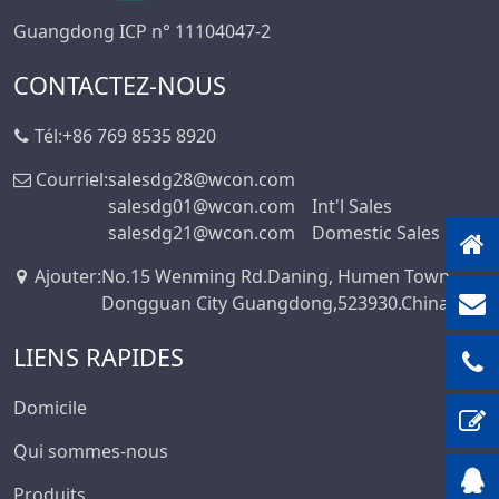
Guangdong ICP n° 11104047-2
CONTACTEZ-NOUS
Tél:
+86 769 8535 8920
Courriel:
salesdg28@wcon.com
salesdg01@wcon.com
Int'l Sales
salesdg21@wcon.com
Domestic Sales
Ajouter
:
No.15 Wenming Rd.Daning, Humen Town,
Dongguan City Guangdong,523930.China
LIENS RAPIDES
Domicile
Qui sommes-nous
Produits