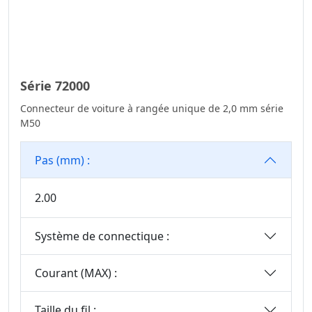
Série De
Connecteurs DIN
41612
Série Standard
Série 72000
Automobile
Connecteur de voiture à rangée unique de 2,0 mm série
Série De
M50
Connecteurs PSP
Série De
Pas (mm) :
Connecteurs
D’embase Femelle
2.00
Série De
Connecteurs D’en-
Système de connectique :
Tête À Broches
Série Étanche
Courant (MAX) :
Automobile
Série De
Taille du fil :