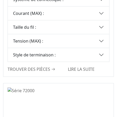
Tête Femelles
Série De
Courant (MAX) :
Connecteurs SCSI
Série De
Taille du fil :
Connecteurs Mini
DIN
Tension (MAX) :
Série De
Connecteurs SIC
Style de terminaison :
Série Micro I/O
Série De
TROUVER DES PIÈCES
LIRE LA SUITE
Connecteurs DFCN
Série De
Connecteurs D’en-
Tête Femelles
Usinés
Série D’embases À
Broches Usinées