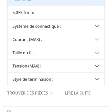
Connecteurs Mini
Jumper
5,0*5,6 mm
Série Solaire
Photovoltaïque
Système de connectique :
Connecteur De La
Série WD
Courant (MAX) :
Connecteur Carte-
À-Carte Haute
Taille du fil :
Vitesse
Connecteur Haute
Tension (MAX) :
Vitesse De Carte À
Carte
Style de terminaison :
Série IDC Standard
Série De
TROUVER DES PIÈCES
LIRE LA SUITE
Connecteurs De
Prises IC
Série De