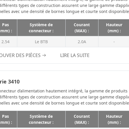
WTB、BTB
différents types de construction assurent une large gamme d’appl
2.0 A
elles avec une densité de bornes longue et courte sont disponible
WTB、WTW
2.0A
Pas
Système de
Courant
Hauteur
2.1A
(mm) :
connecteur :
(MAX) :
(mm) :
2.4A
2.54
Le BTB
2.0A
-
2.5A
3,0 A
OUVER DES PIÈCES
LIRE LA SUITE
3.0A
3A
rie 3410
3.2A
3.9A
necteur d’alimentation hautement intégré, la gamme de produits se
différents types de construction assurent une large gamme d’appl
4A
elles avec une densité de bornes longue et courte sont disponible
4.0A
Pas
Système de
Courant
Hauteur
4.7A
(mm) :
connecteur :
(MAX) :
(mm) :
4.8A