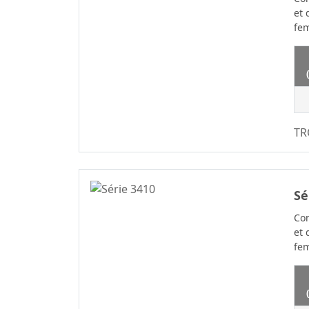
À Carte
et 
2.20
fem
Série De
2.29
Connecteurs Fil-À-
Carte
2.50
Connecteur Fil À
2.54
Carte
2.77
Wire To Board
3.00
TR
Connector Series
3.20
Série De
3.50
Connecteurs Fil-
Sé
Carte
3.50*2.50
Série WF2011
3.81
Con
et 
Série Standard
3.96
fem
Automobile
4.00
Blocs De Jonction
4.14
Série De
4.19