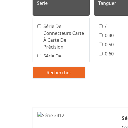
Série
Tanguer
Série De
/
Connecteurs Carte
0.40
À Carte De
0.50
Précision
0.60
Série De
Connecteurs Pour
0.80
Borniers
1.00
Rechercher
Connecteur De
1.25
Carte À Carte De
1.27
Précision
1.50
Connecteur Carte
À Carte De
2.00
Précision
2,50/5,0 
Sé
Connecteur Carte
2,54 Mm
Con