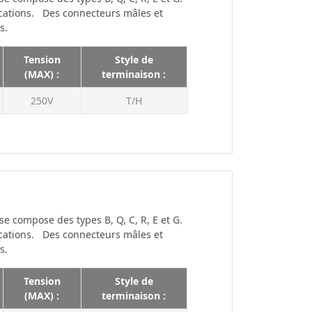
ications. Des connecteurs mâles et
100 V
s.
125V
Tension
Style de
150V
(MAX) :
terminaison :
150 V
250V
T/H
160V
175V
200V
200 V
225V
250 V
 compose des types B, Q, C, R, E et G.
ications. Des connecteurs mâles et
250V
s.
300V
Tension
Style de
300 V
(MAX) :
terminaison :
350V