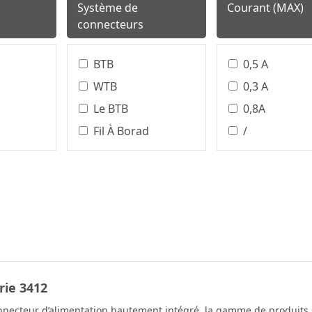
Système de
Courant (MAX)
connecteurs
BTB
0,5 A
WTB
0,3 A
Le BTB
0,8A
Fil À Borad
/
Fil À Carte
0,8 A
Bloc Terminal
0,75 A
Wire To Board
0.5A
Connecteur
1.0A
Circulaire
1,0 A
Board To Board
1,5 A
WTW (en Anglais
Mm
rie 3412
1.2A
Seulement)
2,0 A
necteur d’alimentation hautement intégré, la gamme de produits se