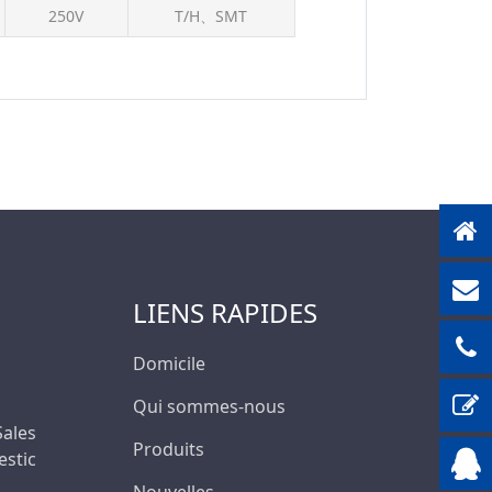
250V
T/H、SMT
400 V
400V
450 V
500V
500 V
600V
630V
1500V
LIENS RAPIDES
Domicile
Qui sommes-nous
 Sales
Produits
stic