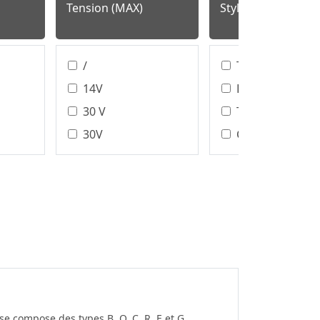
Tension (MAX)
Style de résiliation
/
T/H、SMT
14V
L'
30 V
T/H
30V
Câble SMT
32V
DIP
40V
Type D’assemb
De Câblage
48 V
DIP/SMT
50 V
IDC
50V
Sertir
60 V
Soudure
60V
100V
 compose des types B, Q, C, R, E et G.