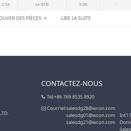
2.54
Le BTB
3.0A
-
5.0A
5A
OUVER DES PIÈCES
LIRE LA SUITE
m
7,0 A
7.0A
8.0A
8,0 A
9.0A
9.5A
CONTACTEZ-NOUS
10.0A
10.0 A
Tél:
+86 769 8535 8920
12,0 A
Courriel:
salesdg28@wcon.com
12.0A
LTD.
salesdg01@wcon.com
Int'l
15.0A
salesdg21@wcon.com
Dome
Sales
18.0A